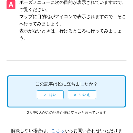
ポーズメニューに次の目的が表示されていますので、
【PS3/龍が如く OF THE END】文字の大きさを変えること
はできるのか
ご覧ください。
マップに目的地がアイコンで表示されますので、そこ
【PS3/龍が如く OF THE END】ドルビーサラウンド(ドルピ
へ行ってみましょう。
ーデジタル、DTSフォーマット、5.1ch、6.1ch、7.1ch等)に
表示がないときは、行けるところに行ってみましょ
対応しているか
う。
【PS3/龍が如く OF THE END】ハードディスクへのインス
トールはできるのか
【PS3/龍が如く OF THE END】対応しているコントローラ
は何か
この記事は役に立ちましたか？
【PS3/龍が如く OF THE END】操作ボタンをキーコンフィ
グで変更できるのか
【PS3/龍が如く OF THE END】フルボイスなのか
0人中0人がこの記事が役に立ったと言っています
【PS3/龍が如く OF THE END】映像の画面比率は「4：3」
解決しない場合は、
こちら
からお問い合わせいただけま
と「16：9」(ワイドスクリーン)の両方に対応しているのか