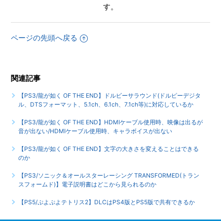
す。
【PS3/龍が如く OF THE END】映像出力は何に対応してい
るのか/プログレッシブ出力に対応しているのか
ページの先頭へ戻る
もっと見る
関連記事
【PS3/龍が如く OF THE END】ドルビーサラウンド(ドルピーデジタ
ル、DTSフォーマット、5.1ch、6.1ch、7.1ch等)に対応しているか
【PS3/龍が如く OF THE END】HDMIケーブル使用時、映像は出るが
音が出ない/HDMIケーブル使用時、キャラボイスが出ない
【PS3/龍が如く OF THE END】文字の大きさを変えることはできる
のか
【PS3/ソニック＆オールスターレーシング TRANSFORMED(トラン
スフォームド)】電子説明書はどこから見られるのか
【PS5/ぷよぷよテトリス2】DLCはPS4版とPS5版で共有できるか