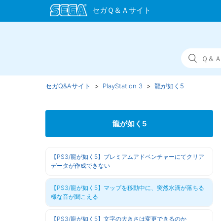
セガQ&Aサイト
PlayStation 3
龍が如く5
龍が如く5
【PS3/龍が如く5】プレミアムアドベンチャーにてクリア
データが作成できない
【PS3/龍が如く5】マップを移動中に、突然水滴が落ちる
様な音が聞こえる
【PS3/龍が如く5】文字の大きさは変更できるのか