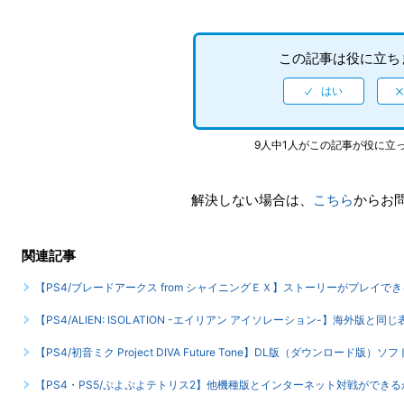
この記事は役に立ち
9人中1人がこの記事が役に立
解決しない場合は、
こちら
からお
関連記事
【PS4/ブレードアークス from シャイニングＥＸ】ストーリーがプレイ
【PS4/ALIEN: ISOLATION -エイリアン アイソレーション-】海外版と同
【PS4/初音ミク Project DIVA Future Tone】DL版（ダウンロード
【PS4・PS5/ぷよぷよテトリス2】他機種版とインターネット対戦ができる