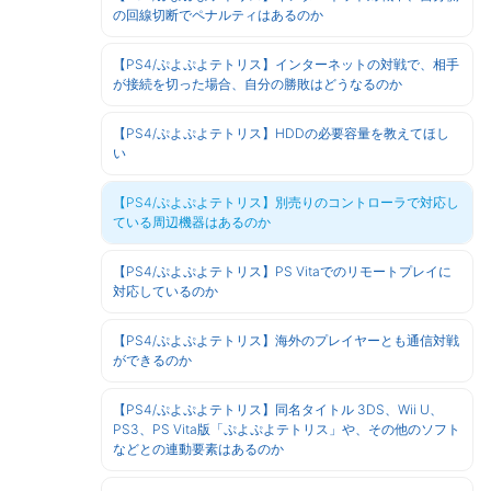
の回線切断でペナルティはあるのか
【PS4/ぷよぷよテトリス】インターネットの対戦で、相手
が接続を切った場合、自分の勝敗はどうなるのか
【PS4/ぷよぷよテトリス】HDDの必要容量を教えてほし
い
【PS4/ぷよぷよテトリス】別売りのコントローラで対応し
ている周辺機器はあるのか
【PS4/ぷよぷよテトリス】PS Vitaでのリモートプレイに
対応しているのか
【PS4/ぷよぷよテトリス】海外のプレイヤーとも通信対戦
ができるのか
【PS4/ぷよぷよテトリス】同名タイトル 3DS、Wii U、
PS3、PS Vita版「ぷよぷよテトリス」や、その他のソフト
などとの連動要素はあるのか