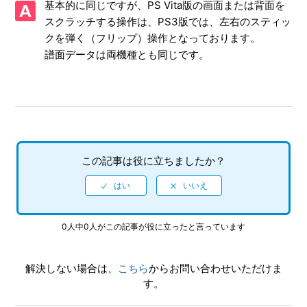
基本的に同じですが、PS Vita版の画面または背面を
ーム画面写真（スクリーンショット含む）を、動画サイト/
ブログに掲載してもいいのか
スクラッチする操作は、PS3版では、左右のスティッ
クを弾く（フリップ）操作となっております。
【PSVita/初音ミク -Project DIVA- F 2nd】操作が難しい
譜面データは両機種とも同じです。
【PSVita/初音ミク -Project DIVA- F 2nd】難易度設定はあ
るのか
【PSVita/初音ミク -Project DIVA- F 2nd】リズムゲームで
プレイできた曲が、ARライブで選べない
この記事は役に立ちましたか？
【PSVita/初音ミク -Project DIVA- F 2nd】リズムゲームの
操作はPS3版と同じなのか
【PSVita/初音ミク -Project DIVA- F 2nd】同じ楽曲でも
0人中0人がこの記事が役に立ったと言っています
PS3版とPS Vita版とでは、モーションやアングルに違いは
あるのか
解決しない場合は、
こちら
からお問い合わせいただけま
す。
【PSVita/初音ミク -Project DIVA- F 2nd】トロフィー機能
には対応しているのか