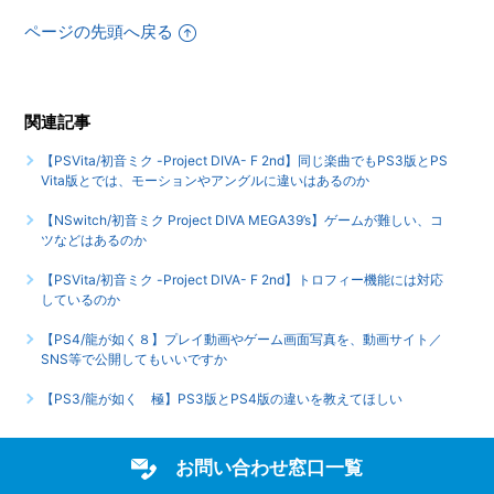
ページの先頭へ戻る
【PSVita/初音ミク -Project DIVA- F 2nd】3G回線には対応
しているのか
もっと見る
関連記事
【PSVita/初音ミク -Project DIVA- F 2nd】同じ楽曲でもPS3版とPS
Vita版とでは、モーションやアングルに違いはあるのか
【NSwitch/初音ミク Project DIVA MEGA39’s】ゲームが難しい、コ
ツなどはあるのか
【PSVita/初音ミク -Project DIVA- F 2nd】トロフィー機能には対応
しているのか
【PS4/龍が如く８】プレイ動画やゲーム画面写真を、動画サイト／
SNS等で公開してもいいですか
【PS3/龍が如く 極】PS3版とPS4版の違いを教えてほしい
お問い合わせ窓口一覧