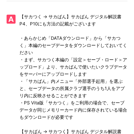
させる方法が知りたい
【PS3/サカつく プロサッカークラブをつくろう！】PS Vita
【サカつく → サカばん】サカばん デジタル解説書
向けアプリ「サカばん」と本編「サカつく」のデータ連携方
P4、P10にも方法の記載がございます
法が知りたい
・あらかじめ「DATAダウンロード」から「サカつ
【PS3/サカつく プロサッカークラブをつくろう！】PS Vita
く」本編のセーブデータをダウンロードしておいてく
アプリ「サカばん」で、本編「サカつく」から取り込んだ選
ださい
手の成長度合いはどのように確認できるのか
・まず、サカつく本編の「設定＞セーブ・ロード＞ア
ップロード」より、サカばんで使いたいクラブデータ
【PS3/サカつく プロサッカークラブをつくろう！】蓄積疲
をサーバーにアップロードします
労を回復させるにはどうしたらよいか
・「サカばん」内メニュー「外部選手起用」を選ぶ
と、セーブデータの所属クラブ選手のうち1人をアプ
【PS3/サカつく プロサッカークラブをつくろう！】蓄積疲
リ内に反映させることができます
労が溜まっている選手を見分けるにはどうしたらよいか
・PS Vita版「サカつく」をご利用の場合で、セーブ
データが同じメモリーカード内に保存されている場合
【PS3/サカつく プロサッカークラブをつくろう！】時々休
養させているが、選手のコンディションが良くならない
もダウンロードが必要です
【PS3/サカつく プロサッカークラブをつくろう！】光プレ
【サカばん → サカつく】サカばん デジタル解説書