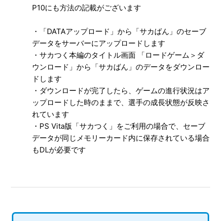
ーはどのような時に発動するのか
P10にも方法の記載がございます
【PS3/サカつく プロサッカークラブをつくろう！】秘密交
・「DATAアップロード」から「サカばん」のセーブ
渉を行う以外にも、期限付き移籍先がなくなる場合があるの
データをサーバーにアップロードします
か
・サカつく本編のタイトル画面 「ロードゲーム＞ダ
ウンロード」から「サカばん」のデータをダウンロー
【PS3/サカつく プロサッカークラブをつくろう！】選手デ
ドします
ータは存在するが「直接交渉＞選手検索」機能で検索できな
・ダウンロードが完了したら、ゲームの進行状況はア
いケースはあるのか
ップロードした時のままで、選手の成長状態が反映さ
もっと見る
れています
・PS Vita版「サカつく」をご利用の場合で、セーブ
データが同じメモリーカード内に保存されている場合
もDLが必要です