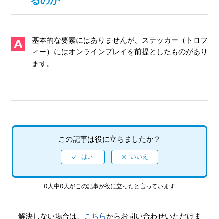
るのか
TRANSFORMED(トランスフォームド)】電子説明書はどこか
ら見られるのか
【PS3/ソニック＆オールスターレーシング
基本的な要素にはありませんが、ステッカー（トロフ
TRANSFORMED(トランスフォームド)】トロフィー機能には
ィー）にはオンラインプレイを前提としたものがあり
対応しているのか
ます。
【PS3/ソニック＆オールスターレーシング
TRANSFORMED(トランスフォームド)】ネットワークに接続
しないと、クリア/コンプリートできない要素はあるのか
【PS3/ソニック＆オールスターレーシング
TRANSFORMED(トランスフォームド)】海外のプレイヤーと
この記事は役に立ちましたか？
も対戦できるのか
【PS3/ソニック＆オールスターレーシング
TRANSFORMED(トランスフォームド)】最大何人まで同時プ
0人中0人がこの記事が役に立ったと言っています
レイ可能なのか
【PS3/ソニック＆オールスターレーシング
解決しない場合は、
こちら
からお問い合わせいただけま