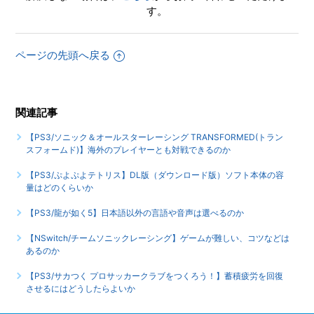
TRANSFORMED(トランスフォームド)】キャラクターに音声
す。
はあるのか
ページの先頭へ戻る
【PS3/ソニック＆オールスターレーシング
TRANSFORMED(トランスフォームド)】セーブデータはソフ
ト内から削除できるのか
関連記事
【PS3/ソニック＆オールスターレーシング
TRANSFORMED(トランスフォームド)】他の記録媒体（USB
【PS3/ソニック＆オールスターレーシング TRANSFORMED(トラン
メモリーやSDカードなど）にセーブデータのコピーや移動
スフォームド)】海外のプレイヤーとも対戦できるのか
はできるのか
【PS3/ぷよぷよテトリス】DL版（ダウンロード版）ソフト本体の容
量はどのくらいか
【PS3/ソニック＆オールスターレーシング
TRANSFORMED(トランスフォームド)】作成されるセーブフ
【PS3/龍が如く5】日本語以外の言語や音声は選べるのか
ァイルの種類、各容量を教えてほしい
【NSwitch/チームソニックレーシング】ゲームが難しい、コツなどは
あるのか
もっと見る
【PS3/サカつく プロサッカークラブをつくろう！】蓄積疲労を回復
させるにはどうしたらよいか