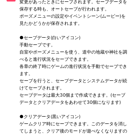
変更があったときにセーブされます。セーブデータを
できるか
保存する時も、オートセーブが行われます。
ポーズメニューの設定やイベントシーン(ムービー)を
【PS3/龍が如く 維新!】「遥」は登場するか
見たかどうかが保存されます。
【PS3/龍が如く 維新!】クリアすると追加されるモードはあ
るか
●セーブデータ(白いアイコン)
手動セーブです。
【PS3/龍が如く 維新!】難易度設定はあるのか
自室やポーズメニューを使う、道中の地蔵や神社を調
べると進行状況をセーブできます。
【PS3/龍が如く 維新!】トロフィー機能に対応しているのか
各章の終了時にゲームの進行状況を手動でセーブでき
ます。
【PS3/龍が如く 維新!】インターネットプレイに対応してい
セーブを行うと、セーブデータとシステムデータが続
るのか
けてセーブされます。
セーブデータは最大30個まで作成できます。(セーブ
【PS3/龍が如く 維新!】最大何人まで同時プレイ可能か
データとクリアデータをあわせて30個になります)
【PS3/龍が如く 維新!】日本語以外の言語や、音声は選べる
●クリアデータ(黒いアイコン)
か
ゲームクリア時にセーブできます。このデータを消し
てしまうと、クリア後のモードが遊べなくなりますの
もっと見る