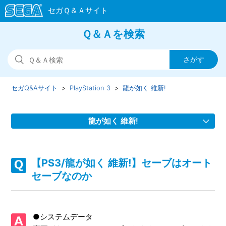
Ｑ＆Ａを検索
セガQ&Aサイト
PlayStation 3
龍が如く 維新!
龍が如く 維新!
【PS3/龍が如く 維新!】ストーリーを先に進めたことによっ
て、行えなくなるサブストーリーや天啓はあるか
【PS3/龍が如く 維新!】セーブはオート
セーブなのか
【PS3/龍が如く 維新!】本編やサブストーリーで、何をした
らいいか、どこへ行けばいいか、わからない
●システムデータ
【PS3/龍が如く 維新!】バトルダンジョンはどこからプレイ