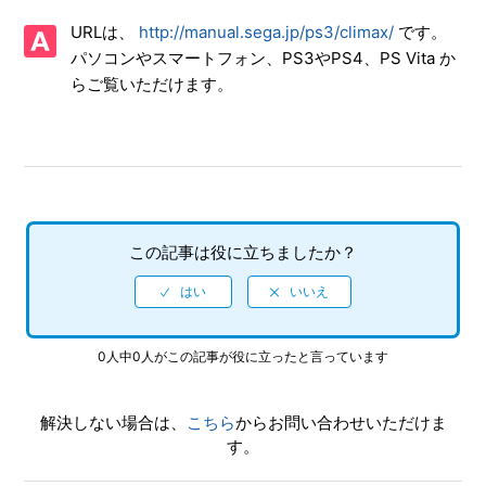
【PS3/電撃文庫 FIGHTING CLIMAX IGNITION】CPU同士の
URLは、
http://manual.sega.jp/ps3/climax/
です。
対戦を観賞することはできるか
パソコンやスマートフォン、PS3やPS4、PS Vita か
らご覧いただけます。
【PS3/電撃文庫 FIGHTING CLIMAX IGNITION】難易度設定
はあるのか
【PS3/電撃文庫 FIGHTING CLIMAX IGNITION】HDDへの
インストールは必須なのか
【PS3/電撃文庫 FIGHTING CLIMAX IGNITION】インターネ
この記事は役に立ちましたか？
ットプレイ対応しているのか
【PS3/電撃文庫 FIGHTING CLIMAX IGNITION】機種ごとの
違いを教えてほしい
0人中0人がこの記事が役に立ったと言っています
【PS3/電撃文庫 FIGHTING CLIMAX IGNITION】公式ホーム
ページはあるのか
解決しない場合は、
こちら
からお問い合わせいただけま
す。