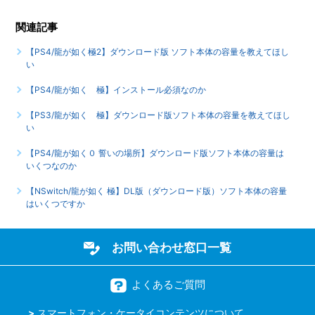
【PS4/龍が如く 極】ネットワークに接続すると何ができ
関連記事
るのか
【PS4/龍が如く極2】ダウンロード版 ソフト本体の容量を教えてほし
もっと見る
い
【PS4/龍が如く 極】インストール必須なのか
【PS3/龍が如く 極】ダウンロード版ソフト本体の容量を教えてほし
い
【PS4/龍が如く０ 誓いの場所】ダウンロード版ソフト本体の容量は
いくつなのか
【NSwitch/龍が如く 極】DL版（ダウンロード版）ソフト本体の容量
はいくつですか
お問い合わせ窓口一覧
よくあるご質問
スマートフォン・ケータイコンテンツについて