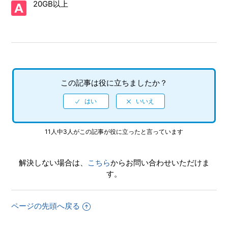
20GB以上
ほしい
【PS4/龍が如く 極】龍が如くシリーズのデータ連動特典
はあるのか
【PS4/龍が如く 極】操作できるキャラクターは桐生一馬
になるのか
この記事は役に立ちましたか？
【PS4/龍が如く 極】難易度の違いを教えてほしい
【PS4/龍が如く 極】オンラインに繋げないと手に入らな
11人中3人がこの記事が役に立ったと言っています
いものや特典などはあるのか
【PS4/龍が如く 極】配信される「エクストラコンテン
解決しない場合は、
こちら
からお問い合わせいただけま
ツ」や追加DLC、「龍が如く シリーズ」の連動特典はコン
す。
プリートの対象なのか
【PS4/龍が如く 極】追加コンテンツのダウンロードはあ
ページの先頭へ戻る
るのか