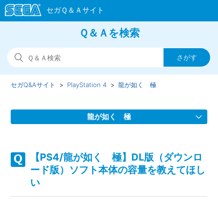
Ｑ＆Ａを検索
セガQ&Aサイト
PlayStation 4
龍が如く 極
龍が如く 極
【PS4/龍が如く 極】PS4専用ソフト「龍が如く 6 先行体
験版」の配信日を教えてほしい
【PS4/龍が如く 極】DL版（ダウンロ
ード版）ソフト本体の容量を教えてほし
【PS4/龍が如く 極】WEBマニュアルのURLを教えてほし
い
い
【PS4/龍が如く 極】ゲームをうまく進めるコツを教えて