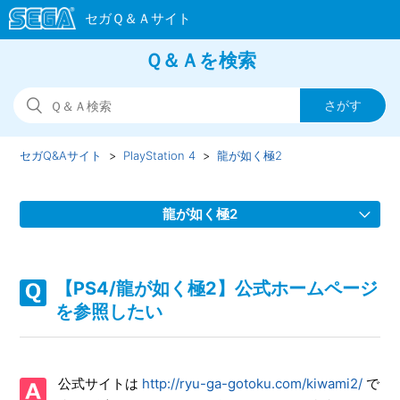
Ｑ＆Ａを検索
セガQ&Aサイト
PlayStation 4
龍が如く極2
龍が如く極2
【PS4/龍が如く極2】シェアプレイに対応しているのか
【PS4/龍が如く極2】公式ホームページ
【PS4/龍が如く極2】WEBマニュアルを参照したい
を参照したい
【PS4/龍が如く極2】真島編は全何章で、各章に解放条件は
あるのか教えてほしい
公式サイトは
http://ryu-ga-gotoku.com/kiwami2/
で