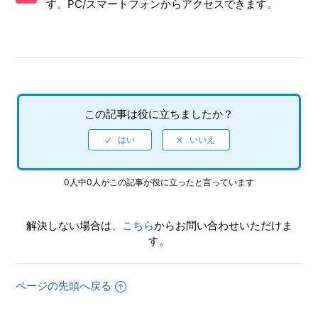
す。PC/スマートフォンからアクセスできます。
【PS4/龍が如く極2】ダウンロード版 ソフト本体の容量を教
えてほしい
【PS4/龍が如く極2】セーブシステムを教えてほしい
【PS4/龍が如く極2】PS2版との主な違いを教えてほしい
この記事は役に立ちましたか？
【PS4/龍が如く極2】公式ホームページを参照したい
0人中0人がこの記事が役に立ったと言っています
解決しない場合は、
こちら
からお問い合わせいただけま
す。
ページの先頭へ戻る