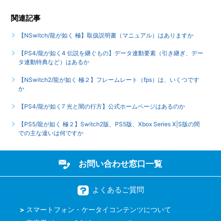
関連記事
【NSwitch/龍が如く 極】取扱説明書（マニュアル）はありますか
【PS4/龍が如く4 伝説を継ぐもの】データ連動要素（引き継ぎ、デー
タ連動特典など）はあるか
【NSwitch2/龍が如く 極２】フレームレート（fps）は、いくつです
か
【PS4/龍が如く7 光と闇の行方】公式ホームページはあるのか
【PS5/龍が如く 極２】Switch2版、PS5版、Xbox Series X|S版の間
での主な違いは何ですか
お問い合わせ窓口一覧
よくあるご質問
スマートフォン・ケータイコンテンツについて