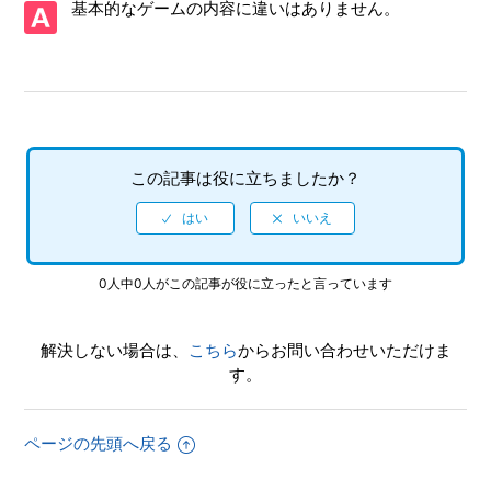
基本的なゲームの内容に違いはありません。
ルや他媒体などとの連動要素（データ連動など）はあるのか
【WiiU/ソニックトゥーン 太古の秘宝】Wii U GamePadのみ
のプレイはできるのか
【WiiU/ソニックトゥーン 太古の秘宝】ダウンロード版ソフ
ト本体の容量はいくつなのか
この記事は役に立ちましたか？
【WiiU/ソニックトゥーン 太古の秘宝】海外版（ソニックブ
ーム）との違いを教えてほしい
0人中0人がこの記事が役に立ったと言っています
【WiiU/ソニックトゥーン 太古の秘宝】Wii U版、3DS版それ
ぞれの主な仕様を教えてほしい
解決しない場合は、
こちら
からお問い合わせいただけま
す。
ページの先頭へ戻る