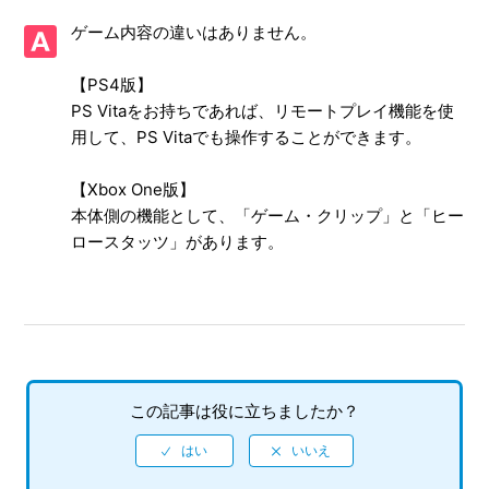
なのか
ゲーム内容の違いはありません。
【Xbox One/ALIEN: ISOLATION -エイリアン アイソレーシ
ョン-】海外版と同じ表現なのか
【PS4版】
PS Vitaをお持ちであれば、リモートプレイ機能を使
【Xbox One/ALIEN: ISOLATION -エイリアン アイソレーシ
用して、PS Vitaでも操作することができます。
ョン-】難易度設定はあるのか
【Xbox One版】
【Xbox One/ALIEN: ISOLATION -エイリアン アイソレーシ
本体側の機能として、「ゲーム・クリップ」と「ヒー
ョン-】フルボイスなのか
ロースタッツ」があります。
【Xbox One/ALIEN: ISOLATION -エイリアン アイソレーシ
ョン-】PS4版、Xbox One版の主な違いを教えてほしい
【Xbox One/ALIEN: ISOLATION -エイリアン アイソレーシ
ョン-】公式ホームページはあるのか
この記事は役に立ちましたか？
【Xbox One/ALIEN: ISOLATION -エイリアン アイソレーシ
ョン-】攻略本の発売情報を教えてほしい