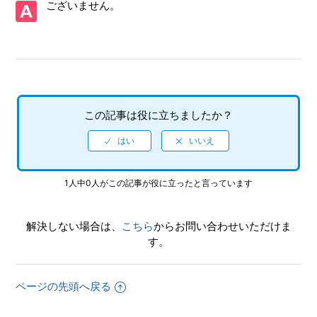
ございません。
使用するモードはあるか
【N3DS/ぷよぷよテトリス】難易度設定はあるのか
【N3DS/ぷよぷよテトリス】インターネットのランキングは
全機種共通なのか
この記事は役に立ちましたか？
【N3DS/ぷよぷよテトリス】インターネットの対戦で、対戦
したくない相手をブロックすることはできるか
【N3DS/ぷよぷよテトリス】MiiやMiiverse（ミーバース）
1人中0人がこの記事が役に立ったと言っています
に対応しているのか
【N3DS/ぷよぷよテトリス】ダウンロードプレイ(1つのゲー
解決しない場合は、
こちら
からお問い合わせいただけま
ムカードを使用)に対応しているのか
す。
【N3DS/ぷよぷよテトリス】ローカルプレイ(人数分のゲー
ムカードが必要)に対応しているのか
ページの先頭へ戻る