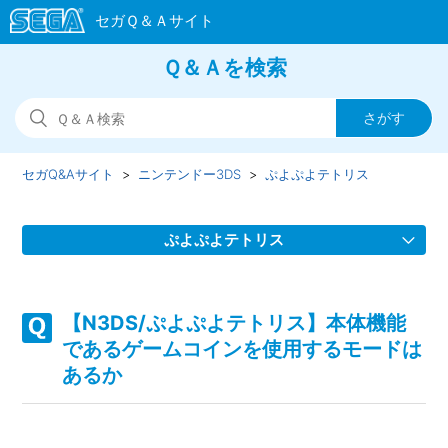
Ｑ＆Ａを検索
セガQ&Aサイト
ニンテンドー3DS
ぷよぷよテトリス
ぷよぷよテトリス
【N3DS/ぷよぷよテトリス】プレイ動画やゲーム画面写真
を、動画サイト/ブログ等で公開してもいいのか
【N3DS/ぷよぷよテトリス】本体機能
であるゲームコインを使用するモードは
【N3DS/ぷよぷよテトリス】裏技、隠しキャラクター、隠し
あるか
要素、隠しステージなどはあるのか
【N3DS/ぷよぷよテトリス】本体機能であるゲームコインを