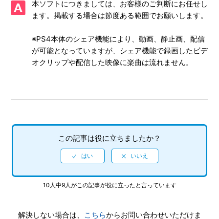
本ソフトにつきましては、お客様のご判断にお任せし
画面写真を、動画サイト／ブログ等で公開したい
ます。掲載する場合は節度ある範囲でお願いします。
【PS4/初音ミク -Project DIVA- X HD】ゲーム画面の画面表
示サイズを変更できるか
※PS4本体のシェア機能により、動画、静止画、配信
が可能となっていますが、シェア機能で録画したビデ
【PS4/初音ミク -Project DIVA- X HD】モジュールを増やす
オクリップや配信した映像に楽曲は流れません。
には、どうすればいいか
【PS4/初音ミク -Project DIVA- X HD】難易度設定はあるの
か
【PS4/初音ミク -Project DIVA- X HD】インターネットプレ
この記事は役に立ちましたか？
イ対応しているのか
【PS4/初音ミク -Project DIVA- X HD】ゲームの進行状況は
いくつセーブできるのか
10人中9人がこの記事が役に立ったと言っています
【PS4/初音ミク -Project DIVA- X HD】PS Vita版との連動要
素（クロスセーブ、データ連動特典など）はあるか
解決しない場合は、
こちら
からお問い合わせいただけま