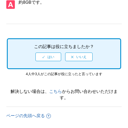
約8GBです。
画面写真を、動画サイト／ブログ等で公開したい
【PS4/初音ミク -Project DIVA- X HD】ゲーム画面の画面表
示サイズを変更できるか
【PS4/初音ミク -Project DIVA- X HD】モジュールを増やす
には、どうすればいいか
この記事は役に立ちましたか？
【PS4/初音ミク -Project DIVA- X HD】難易度設定はあるの
か
4人中3人がこの記事が役に立ったと言っています
【PS4/初音ミク -Project DIVA- X HD】インターネットプレ
イ対応しているのか
解決しない場合は、
こちら
からお問い合わせいただけま
【PS4/初音ミク -Project DIVA- X HD】ゲームの進行状況は
す。
いくつセーブできるのか
【PS4/初音ミク -Project DIVA- X HD】PS Vita版との連動要
ページの先頭へ戻る
素（クロスセーブ、データ連動特典など）はあるか