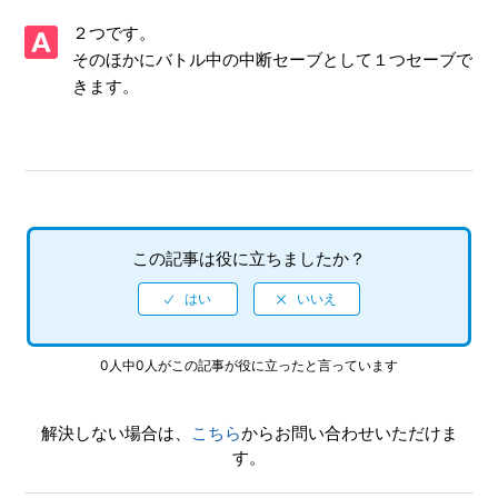
【N3DS/STELLA GLOW ステラ グロウ】フルボイスなの
２つです。
か
そのほかにバトル中の中断セーブとして１つセーブで
きます。
【N3DS/STELLA GLOW ステラ グロウ】難易度設定はあ
るのか
【N3DS/STELLA GLOW ステラ グロウ】追加DLCの配信
はあるのか
【N3DS/STELLA GLOW ステラ グロウ】すれちがい通信
この記事は役に立ちましたか？
には対応しているのか
【N3DS/STELLA GLOW ステラ グロウ】インターネット
プレイ対応しているのか
0人中0人がこの記事が役に立ったと言っています
【N3DS/STELLA GLOW ステラ グロウ】セーブデータは
ソフト内から削除や初期化（クリア）ができるのか
解決しない場合は、
こちら
からお問い合わせいただけま
す。
【N3DS/STELLA GLOW ステラ グロウ】ゲームの進行状
況はいくつセーブできるのか