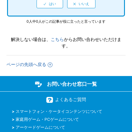
【Xbox One・Xbox Series X|S/龍が如く７外伝 名を消した
男】パチンコやパチスロはできますか
0人中0人がこの記事が役に立ったと言っています
【Xbox One・Xbox Series X|S/龍が如く７外伝 名を消した
男】先にストーリーを進めた事によって、二度と行えなくな
解決しない場合は、
こちら
からお問い合わせいただけま
るサイドストーリーなどはありますか
す。
【Xbox One・Xbox Series X|S/龍が如く７外伝 名を消した
男】トロフィー、実績機能はありますか
ページの先頭へ戻る
もっと見る
お問い合わせ窓口一覧
よくあるご質問
スマートフォン・ケータイコンテンツについて
家庭用ゲーム・PCゲームについて
アーケードゲームについて