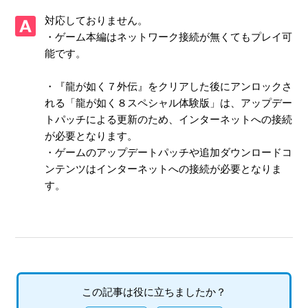
【Xbox One・Xbox Series X|S/龍が如く７外伝 名を消した
対応しておりません。
男】プレイ動画やゲーム画面写真を、動画サイト／SNS等で
公開してもいいですか
・ゲーム本編はネットワーク接続が無くてもプレイ可
能です。
【Xbox One・Xbox Series X|S/龍が如く７外伝 名を消した
男】Xbox本体機能でのプレイ動画の録画や、Twitch からの
・『龍が如く７外伝』をクリアした後にアンロックさ
ストリーム配信で制限されている機能はありますか
れる「龍が如く８スペシャル体験版」は、アップデー
トパッチによる更新のため、インターネットへの接続
【Xbox One・Xbox Series X|S/龍が如く７外伝 名を消した
が必要となります。
男】何をしたらいいか、どこへ行けばいいか、バトルで勝て
・ゲームのアップデートパッチや追加ダウンロードコ
ない場合はどうすればいいですか
ンテンツはインターネットへの接続が必要となりま
す。
【Xbox One・Xbox Series X|S/龍が如く７外伝 名を消した
男】エンディング後（クリア後）は何かモードが追加された
りしますか、エンディング後（クリア後）もプレイ可能でし
ょうか
【Xbox One・Xbox Series X|S/龍が如く７外伝 名を消した
男】サイドストーリーなどで、目的の場所に行ってもイベン
この記事は役に立ちましたか？
トが発生しません