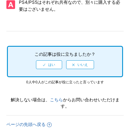
PS4/PS5はそれぞれ共有なので、別々に購入する必
面写真を、動画サイト／SNS等で公開してもいいですか
要はございません。
【PS5/ソニックオリジンズ・プラス】シェア機能に対応して
いますか
【PS5/ソニックオリジンズ・プラス】エンディング後（クリ
ア後）は何かモードが追加されたりしますか、エンディング
後（クリア後）もプレイ可能でしょうか
この記事は役に立ちましたか？
【PS5/ソニックオリジンズ・プラス】トロフィーは「ソニッ
クオリジンズ」と共通ですか
【PS5/ソニックオリジンズ・プラス】PS4とPS5ではトロフ
0人中0人がこの記事が役に立ったと言っています
ィーは共有ですか、それとも別々になりますか
解決しない場合は、
こちら
からお問い合わせいただけま
【PS5/ソニックオリジンズ・プラス】難易度設定はあります
す。
か
【PS5/ソニックオリジンズ・プラス】インターネットを使用
ページの先頭へ戻る
しないと手に入らないアイテムやコンプリート要素などはあ