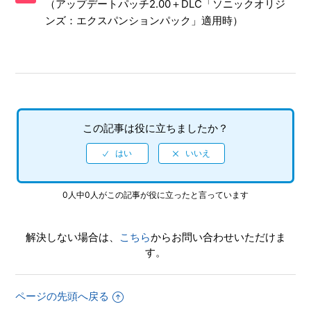
（アップデートパッチ2.00＋DLC「ソニックオリジ
面写真を、動画サイト／SNS等で公開してもいいですか
ンズ：エクスパンションパック」適用時）
【PS5/ソニックオリジンズ・プラス】シェア機能に対応して
いますか
【PS5/ソニックオリジンズ・プラス】エンディング後（クリ
ア後）は何かモードが追加されたりしますか、エンディング
後（クリア後）もプレイ可能でしょうか
この記事は役に立ちましたか？
【PS5/ソニックオリジンズ・プラス】トロフィーは「ソニッ
クオリジンズ」と共通ですか
0人中0人がこの記事が役に立ったと言っています
【PS5/ソニックオリジンズ・プラス】PS4とPS5ではトロフ
ィーは共有ですか、それとも別々になりますか
解決しない場合は、
こちら
からお問い合わせいただけま
【PS5/ソニックオリジンズ・プラス】難易度設定はあります
す。
か
【PS5/ソニックオリジンズ・プラス】インターネットを使用
ページの先頭へ戻る
しないと手に入らないアイテムやコンプリート要素などはあ