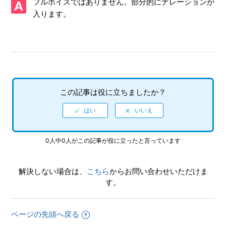
フルボイスではありません。部分的にナレーションが
【PS5/カンパニーオブヒーローズ3】プレイ動画やゲーム画
入ります。
面写真を、動画サイト／SNS等で公開してもいいですか
【PS5/カンパニーオブヒーローズ3】何をしたらいいか、ど
こへ行けばいいか、わからない時はどうすればいいですか
【PS5/カンパニーオブヒーローズ3】トロフィー機能はあり
ますか
この記事は役に立ちましたか？
【PS5/カンパニーオブヒーローズ3】途中で難易度の変更は
できますか
0人中0人がこの記事が役に立ったと言っています
【PS5/カンパニーオブヒーローズ3】オンラインプレイでボ
イスチャットをすることはできますか
解決しない場合は、
こちら
からお問い合わせいただけま
【PS5/カンパニーオブヒーローズ3】迷惑ユーザーとマッチ
す。
ングしないようにできますか（ブロック機能などあります
か）
ページの先頭へ戻る
【PS5/カンパニーオブヒーローズ3】オンラインプレイで、