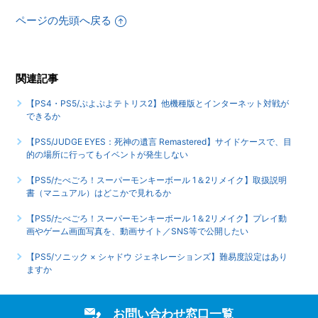
ページの先頭へ戻る
関連記事
【PS4・PS5/ぷよぷよテトリス2】他機種版とインターネット対戦が
できるか
【PS5/JUDGE EYES：死神の遺言 Remastered】サイドケースで、目
的の場所に行ってもイベントが発生しない
【PS5/たべごろ！スーパーモンキーボール 1＆2リメイク】取扱説明
書（マニュアル）はどこかで見れるか
【PS5/たべごろ！スーパーモンキーボール 1＆2リメイク】プレイ動
画やゲーム画面写真を、動画サイト／SNS等で公開したい
【PS5/ソニック × シャドウ ジェネレーションズ】難易度設定はあり
ますか
お問い合わせ窓口一覧