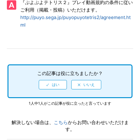
『ぷよぷよテトリス２』プレイ動画規約の条件に従い
るのか
ご利用（掲載・投稿）いただけます。
http://puyo.sega.jp/puyopuyotetris2/agreement.ht
【PS5/ぷよぷよテトリス2】DLCはPS4版とPS5版で共有で
きるか
ml
【PS5/ぷよぷよテトリス2】トロフィーはPS4版とPS5版で
共有できるか
【PS5/ぷよぷよテトリス2】セーブデータはPS4版とPS5版
で共有できるか
この記事は役に立ちましたか？
【PS5/ぷよぷよテトリス2】公式ホームページはあるのか
1人中1人がこの記事が役に立ったと言っています
解決しない場合は、
こちら
からお問い合わせいただけま
す。