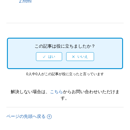
2.html
テレビについているUSB端子に接続して動作しますか。 市
販のACアダプターは動作しますか。 充電器から供給できま
すか。
ACアダプター5.25Vの物は使えますか。
3人以上の複数人が同時プレイできるソフトで遊ぶにはどう
この記事は役に立ちましたか？
すればいいですか。 HUBはどの端子に接続すればよいです
か。
市販のUSBハブは使用できますか。
0人中0人がこの記事が役に立ったと言っています
市販のマウスは使用できますか。
解決しない場合は、
こちら
からお問い合わせいただけま
す。
アナログスティックは使用できますか。
市販のUSBコントローラーは使用できますか。
ページの先頭へ戻る
もっと見る