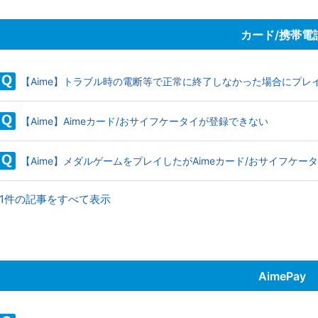
カード/携帯電
【Aime】トラブル時の電断等で正常に終了しなかった場合にプレ
【Aime】Aimeカード/おサイフケータイが登録できない
【Aime】メダルゲームをプレイしたがAimeカード/おサイフケー
11件の記事をすべて表示
AimePay