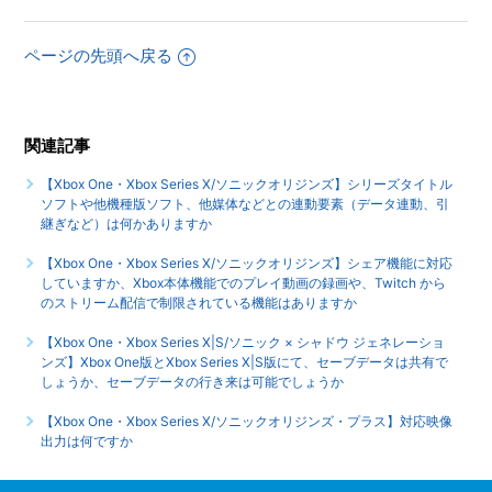
【Xbox One・Xbox Series X/ソニックオリジンズ】インタ
ーネットを使用しないと、手に入らないアイテムやコンプリ
ページの先頭へ戻る
ート要素などはありますか通信が無いと入手できない要素
（１人では獲得できない要素）などはありますか
【Xbox One・Xbox Series X/ソニックオリジンズ】最大何
関連記事
人まで同時プレイ可能でしょうか
【Xbox One・Xbox Series X/ソニックオリジンズ】シリーズタイトル
ソフトや他機種版ソフト、他媒体などとの連動要素（データ連動、引
【Xbox One・Xbox Series X/ソニックオリジンズ】言語
継ぎなど）は何かありますか
（音声）設定はありますか日本語以外の言語や、音声は選べ
ますか
【Xbox One・Xbox Series X/ソニックオリジンズ】シェア機能に対応
していますか、Xbox本体機能でのプレイ動画の録画や、Twitch から
もっと見る
のストリーム配信で制限されている機能はありますか
【Xbox One・Xbox Series X|S/ソニック × シャドウ ジェネレーショ
ンズ】Xbox One版とXbox Series X|S版にて、セーブデータは共有で
しょうか、セーブデータの行き来は可能でしょうか
【Xbox One・Xbox Series X/ソニックオリジンズ・プラス】対応映像
出力は何ですか