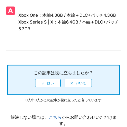
【Xbox One・Xbox Series X/ソニックオリジンズ】シェア
機能に対応していますか、Xbox本体機能でのプレイ動画の
録画や、Twitch からのストリーム配信で制限されている機
Xbox One：本編4.0GB / 本編＋DLC+パッチ4.3GB
能はありますか
Xbox Series S | X：本編6.4GB / 本編＋DLC+パッチ
6.7GB
【Xbox One・Xbox Series X/ソニックオリジンズ】プレイ
動画やゲーム画面写真を、動画サイト／SNS等で公開しても
いいですか
【Xbox One・Xbox Series X/ソニックオリジンズ】Xbox
Series XとXbox Oneでは実績は共有ですか、それとも別々
になりますか
この記事は役に立ちましたか？
【Xbox One・Xbox Series X/ソニックオリジンズ】エンデ
ィング後（クリア後）は何かモードが追加されますかエンデ
ィング後（クリア後）もプレイ可能でしょうか
0人中0人がこの記事が役に立ったと言っています
【Xbox One・Xbox Series X/ソニックオリジンズ】難易度
設定はありますか、各難易度の違いは何でしょうか
解決しない場合は、
こちら
からお問い合わせいただけま
す。