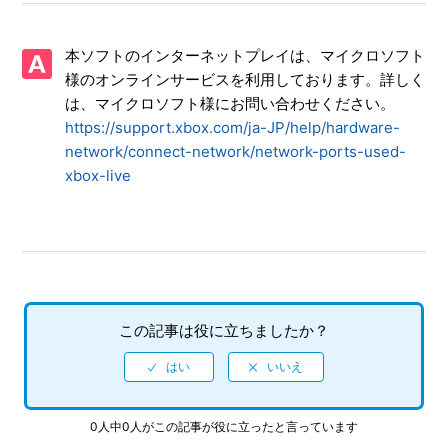
【Xbox Series X|S/龍が如く０ 誓いの場所 Director's Cut】
取扱説明書（マニュアル）はありますか
本ソフトのインターネットプレイは、マイクロソフト
様のオンラインサービスを利用しております。詳しく
【Xbox Series X|S/龍が如く０ 誓いの場所 Director's Cut】
は、マイクロソフト様にお問い合わせください。
プレイ動画やゲーム画面写真を、動画サイト／SNS等で公開
https://support.xbox.com/ja-JP/help/hardware-
してもいいですか
network/connect-network/network-ports-used-
xbox-live
【Xbox Series X|S/龍が如く０ 誓いの場所 Director's Cut】
シェア機能に対応していますか（制限されている機能はあり
ますか）
【Xbox Series X|S/龍が如く０ 誓いの場所 Director's Cut】
ゲームが難しいのですが、何かコツはありませんか
この記事は役に立ちましたか？
【Xbox Series X|S/龍が如く０ 誓いの場所 Director's Cut】
クリアデータのデータ引き継ぎにて、引き継がれる要素と引
き継がれない要素を教えてください
0人中0人がこの記事が役に立ったと言っています
【Xbox Series X|S/龍が如く０ 誓いの場所 Director's Cut】