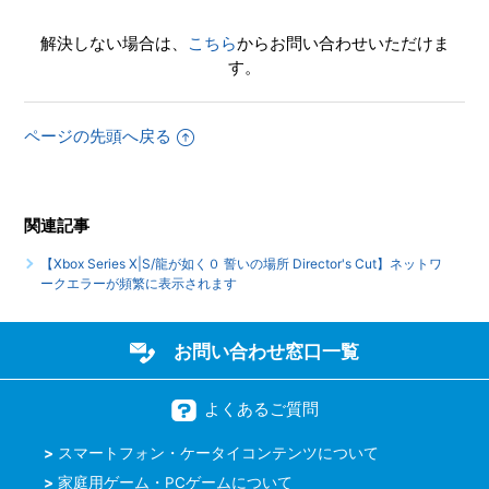
クリア後、2周めができるモードはありますか
解決しない場合は、
こちら
からお問い合わせいただけま
【Xbox Series X|S/龍が如く０ 誓いの場所 Director's Cut】
す。
エンディング後（クリア後）は何かモードが追加されたりし
ますか
ページの先頭へ戻る
【Xbox Series X|S/龍が如く０ 誓いの場所 Director's Cut】
サブストーリーなどで、目的の場所に行ってもイベントが発
生しません
関連記事
もっと見る
【Xbox Series X|S/龍が如く０ 誓いの場所 Director's Cut】ネットワ
ークエラーが頻繁に表示されます
お問い合わせ窓口一覧
よくあるご質問
スマートフォン・ケータイコンテンツについて
家庭用ゲーム・PCゲームについて