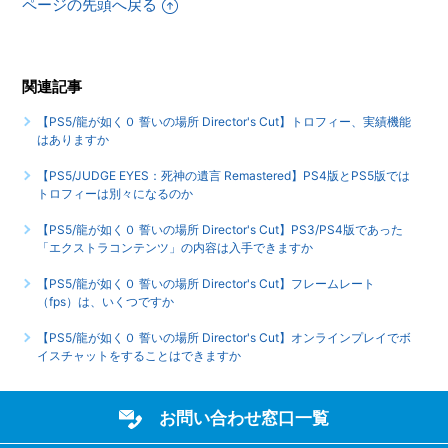
ページの先頭へ戻る
【PS5/龍が如く０ 誓いの場所 Director's Cut】エンディング
後（クリア後）は何かモードが追加されたりしますか
関連記事
【PS5/龍が如く０ 誓いの場所 Director's Cut】サブストーリ
【PS5/龍が如く０ 誓いの場所 Director's Cut】トロフィー、実績機能
ーなどで、目的の場所に行ってもイベントが発生しません
はありますか
もっと見る
【PS5/JUDGE EYES：死神の遺言 Remastered】PS4版とPS5版では
トロフィーは別々になるのか
【PS5/龍が如く０ 誓いの場所 Director's Cut】PS3/PS4版であった
「エクストラコンテンツ」の内容は入手できますか
【PS5/龍が如く０ 誓いの場所 Director's Cut】フレームレート
（fps）は、いくつですか
【PS5/龍が如く０ 誓いの場所 Director's Cut】オンラインプレイでボ
イスチャットをすることはできますか
お問い合わせ窓口一覧