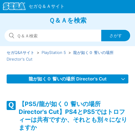
Ｑ＆Ａを検索
セガQ&Aサイト
PlayStation 5
龍が如く０ 誓いの場所
Director's Cut
龍が如く０ 誓いの場所 Director's Cut
【PS5/龍が如く０ 誓いの場所 Director's Cut】装備品すると
ヒートゲージが溜まらなくなる等の効果をもつ装備品はあり
【PS5/龍が如く０ 誓いの場所
ますか
Director's Cut】PS4とPS5ではトロフ
ィーは共有ですか、それとも別々になり
【PS5/龍が如く０ 誓いの場所 Director's Cut】Steam版の問
ますか
い合わせ先はどこですか