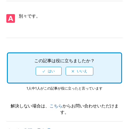
【PS5/龍が如く０ 誓いの場所 Director's Cut】取扱説明書
（マニュアル）はありますか
別々です。
【PS5/龍が如く０ 誓いの場所 Director's Cut】プレイ動画や
ゲーム画面写真を、動画サイト／SNS等で公開してもいいで
すか
【PS5/龍が如く０ 誓いの場所 Director's Cut】シェア機能に
対応していますか（制限されている機能はありますか）
この記事は役に立ちましたか？
【PS5/龍が如く０ 誓いの場所 Director's Cut】ゲームが難し
いのですが、何かコツはありませんか
1人中1人がこの記事が役に立ったと言っています
【PS5/龍が如く０ 誓いの場所 Director's Cut】クリアデータ
のデータ引き継ぎにて、引き継がれる要素と引き継がれない
解決しない場合は、
こちら
からお問い合わせいただけま
要素を教えてください
す。
【PS5/龍が如く０ 誓いの場所 Director's Cut】クリア後、2
周めができるモードはありますか