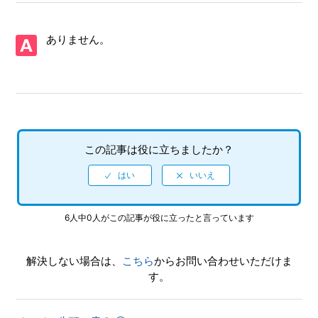
【PS5/龍が如く０ 誓いの場所 Director's Cut】取扱説明書
（マニュアル）はありますか
ありません。
【PS5/龍が如く０ 誓いの場所 Director's Cut】プレイ動画や
ゲーム画面写真を、動画サイト／SNS等で公開してもいいで
すか
【PS5/龍が如く０ 誓いの場所 Director's Cut】シェア機能に
対応していますか（制限されている機能はありますか）
この記事は役に立ちましたか？
【PS5/龍が如く０ 誓いの場所 Director's Cut】ゲームが難し
いのですが、何かコツはありませんか
6人中0人がこの記事が役に立ったと言っています
【PS5/龍が如く０ 誓いの場所 Director's Cut】クリアデータ
のデータ引き継ぎにて、引き継がれる要素と引き継がれない
解決しない場合は、
こちら
からお問い合わせいただけま
要素を教えてください
す。
【PS5/龍が如く０ 誓いの場所 Director's Cut】クリア後、2
周めができるモードはありますか