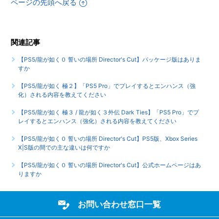
ページの先頭へ戻る
【PS5/龍が如く０ 誓いの場所 Director's Cut】エンディング
後（クリア後）は何かモードが追加されたりしますか
関連記事
【PS5/龍が如く０ 誓いの場所 Director's Cut】サブストーリ
【PS5/龍が如く０ 誓いの場所 Director's Cut】パッケージ版はありま
ーなどで、目的の場所に行ってもイベントが発生しません
すか
もっと見る
【PS5/龍が如く 極２】「PS5 Pro」でプレイするとエンハンス（強
化）される内容を教えてください
【PS5/龍が如く 極３ / 龍が如く３外伝 Dark Ties】「PS5 Pro」でプ
レイするとエンハンス（強化）される内容を教えてください
【PS5/龍が如く０ 誓いの場所 Director's Cut】PS5版、Xbox Series
X|S版の間での主な違いは何ですか
【PS5/龍が如く０ 誓いの場所 Director's Cut】公式ホームページはあ
りますか
お問い合わせ窓口一覧