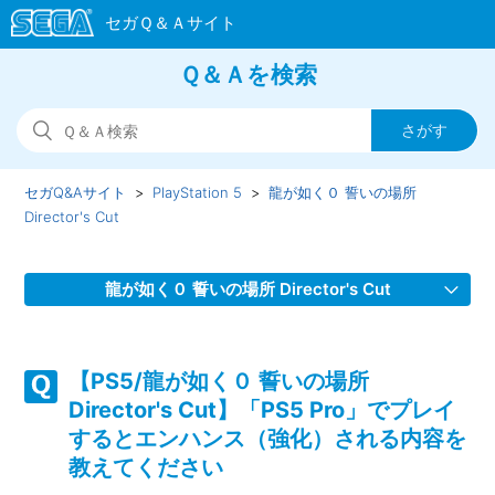
Ｑ＆Ａを検索
セガQ&Aサイト
PlayStation 5
龍が如く０ 誓いの場所
Director's Cut
龍が如く０ 誓いの場所 Director's Cut
【PS5/龍が如く０ 誓いの場所 Director's Cut】装備品すると
ヒートゲージが溜まらなくなる等の効果をもつ装備品はあり
【PS5/龍が如く０ 誓いの場所
ますか
Director's Cut】「PS5 Pro」でプレイ
するとエンハンス（強化）される内容を
【PS5/龍が如く０ 誓いの場所 Director's Cut】Steam版の問
教えてください
い合わせ先はどこですか