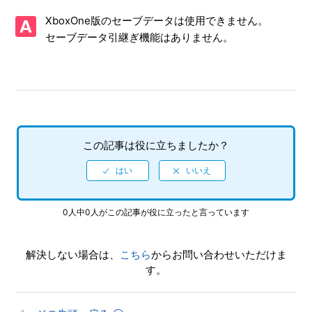
XboxOne版のセーブデータは使用できません。
【Xbox Series X|S/龍が如く０ 誓いの場所 Director's Cut】
取扱説明書（マニュアル）はありますか
セーブデータ引継ぎ機能はありません。
【Xbox Series X|S/龍が如く０ 誓いの場所 Director's Cut】
プレイ動画やゲーム画面写真を、動画サイト／SNS等で公開
してもいいですか
【Xbox Series X|S/龍が如く０ 誓いの場所 Director's Cut】
この記事は役に立ちましたか？
シェア機能に対応していますか（制限されている機能はあり
ますか）
【Xbox Series X|S/龍が如く０ 誓いの場所 Director's Cut】
ゲームが難しいのですが、何かコツはありませんか
0人中0人がこの記事が役に立ったと言っています
【Xbox Series X|S/龍が如く０ 誓いの場所 Director's Cut】
解決しない場合は、
こちら
からお問い合わせいただけま
クリアデータのデータ引き継ぎにて、引き継がれる要素と引
す。
き継がれない要素を教えてください
【Xbox Series X|S/龍が如く０ 誓いの場所 Director's Cut】