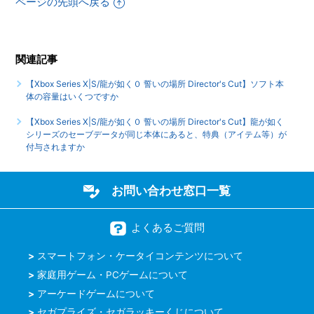
ページの先頭へ戻る
クリア後、2周めができるモードはありますか
【Xbox Series X|S/龍が如く０ 誓いの場所 Director's Cut】
エンディング後（クリア後）は何かモードが追加されたりし
関連記事
ますか
【Xbox Series X|S/龍が如く０ 誓いの場所 Director's Cut】ソフト本
体の容量はいくつですか
【Xbox Series X|S/龍が如く０ 誓いの場所 Director's Cut】
サブストーリーなどで、目的の場所に行ってもイベントが発
【Xbox Series X|S/龍が如く０ 誓いの場所 Director's Cut】龍が如く
生しません
シリーズのセーブデータが同じ本体にあると、特典（アイテム等）が
付与されますか
もっと見る
お問い合わせ窓口一覧
よくあるご質問
スマートフォン・ケータイコンテンツについて
家庭用ゲーム・PCゲームについて
アーケードゲームについて
セガプライズ・セガラッキーくじについて