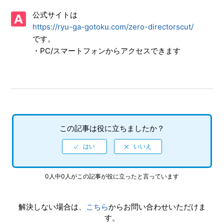
公式サイトは
【PS5/龍が如く０ 誓いの場所 Director's Cut】取扱説明書
（マニュアル）はありますか
https://ryu-ga-gotoku.com/zero-directorscut/
です。
【PS5/龍が如く０ 誓いの場所 Director's Cut】プレイ動画や
・PC/スマートフォンからアクセスできます
ゲーム画面写真を、動画サイト／SNS等で公開してもいいで
すか
【PS5/龍が如く０ 誓いの場所 Director's Cut】シェア機能に
対応していますか（制限されている機能はありますか）
この記事は役に立ちましたか？
【PS5/龍が如く０ 誓いの場所 Director's Cut】ゲームが難し
いのですが、何かコツはありませんか
【PS5/龍が如く０ 誓いの場所 Director's Cut】クリアデータ
のデータ引き継ぎにて、引き継がれる要素と引き継がれない
0人中0人がこの記事が役に立ったと言っています
要素を教えてください
解決しない場合は、
こちら
からお問い合わせいただけま
【PS5/龍が如く０ 誓いの場所 Director's Cut】クリア後、2
す。
周めができるモードはありますか