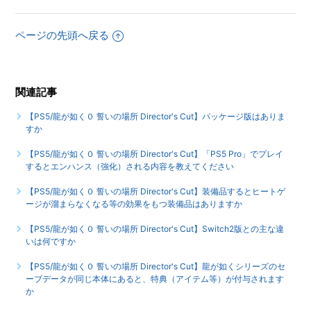
【PS5/龍が如く０ 誓いの場所 Director's Cut】エンディング
ページの先頭へ戻る
後（クリア後）は何かモードが追加されたりしますか
【PS5/龍が如く０ 誓いの場所 Director's Cut】サブストーリ
ーなどで、目的の場所に行ってもイベントが発生しません
関連記事
もっと見る
【PS5/龍が如く０ 誓いの場所 Director's Cut】パッケージ版はありま
すか
【PS5/龍が如く０ 誓いの場所 Director's Cut】「PS5 Pro」でプレイ
するとエンハンス（強化）される内容を教えてください
【PS5/龍が如く０ 誓いの場所 Director's Cut】装備品するとヒートゲ
ージが溜まらなくなる等の効果をもつ装備品はありますか
【PS5/龍が如く０ 誓いの場所 Director's Cut】Switch2版との主な違
いは何ですか
【PS5/龍が如く０ 誓いの場所 Director's Cut】龍が如くシリーズのセ
ーブデータが同じ本体にあると、特典（アイテム等）が付与されます
か