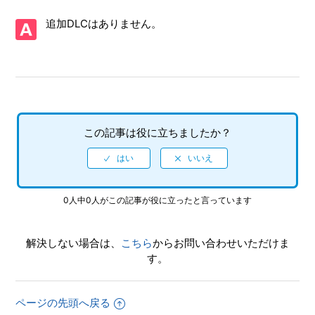
ル）はありますか
追加DLCはありません。
【Xbox Series X|S/龍が如く 極２】プレイ動画やゲーム画面
写真を、動画サイト／SNS等で公開してもいいですか
【Xbox Series X|S/龍が如く 極２】シェア機能に対応してい
ますか（制限されている機能はありますか）
この記事は役に立ちましたか？
【Xbox Series X|S/龍が如く 極２】何をしたらいいか、どこ
へ行けばいいか、バトルで勝てない場合はどうすればいいで
すか
【Xbox Series X|S/龍が如く 極２】クリアデータのデータ引
0人中0人がこの記事が役に立ったと言っています
き継ぎにて、引き継がれる要素と引き継がれない要素を教え
てください
解決しない場合は、
こちら
からお問い合わせいただけま
す。
【Xbox Series X|S/龍が如く 極２】クリア後、2周めができ
るモードはありますか
ページの先頭へ戻る
【Xbox Series X|S/龍が如く 極２】真島編をクリア後 何度