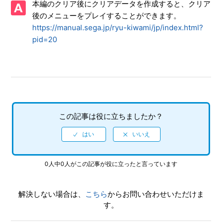
本編のクリア後にクリアデータを作成すると、クリア
真を、動画サイト／SNS等で公開してもいいですか
後のメニューをプレイすることができます。
https://manual.sega.jp/ryu-kiwami/jp/index.html?
【Xbox Series X|S/龍が如く 極】シェア機能に対応していま
すか（制限されている機能はありますか）
pid=20
【Xbox Series X|S/龍が如く 極】9章のカーチェイスがクリ
アできません
【Xbox Series X|S/龍が如く 極】何をしたらいいか、どこへ
行けばいいか、バトルで勝てない場合はどうすればいいです
この記事は役に立ちましたか？
か
【Xbox Series X|S/龍が如く 極】2周めプレイ時、カラオケ
の歌名一覧から「オトメタルMy life」が消えています
0人中0人がこの記事が役に立ったと言っています
【Xbox Series X|S/龍が如く 極】DLCなしで、2周め（強く
てニューゲーム）モードができますか
解決しない場合は、
こちら
からお問い合わせいただけま
す。
【Xbox Series X|S/龍が如く 極】クリアデータのデータ引き
継ぎにて、引き継がれる要素と引き継がれない要素を教えて