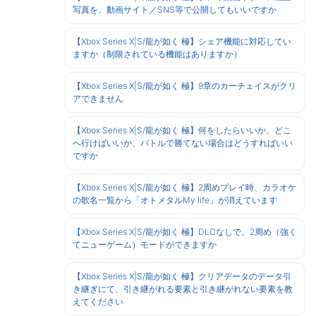
写真を、動画サイト／SNS等で公開してもいいですか
【Xbox Series X|S/龍が如く 極】シェア機能に対応してい
ますか（制限されている機能はありますか）
【Xbox Series X|S/龍が如く 極】9章のカーチェイスがクリ
アできません
【Xbox Series X|S/龍が如く 極】何をしたらいいか、どこ
へ行けばいいか、バトルで勝てない場合はどうすればいい
ですか
【Xbox Series X|S/龍が如く 極】2周めプレイ時、カラオケ
の歌名一覧から「オトメタルMy life」が消えています
【Xbox Series X|S/龍が如く 極】DLCなしで、2周め（強く
てニューゲーム）モードができますか
【Xbox Series X|S/龍が如く 極】クリアデータのデータ引
き継ぎにて、引き継がれる要素と引き継がれない要素を教
えてください