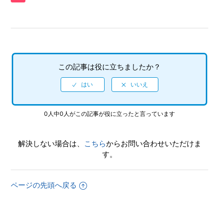
真を、動画サイト／SNS等で公開してもいいですか
【Xbox Series X|S/龍が如く 極】シェア機能に対応していま
すか（制限されている機能はありますか）
【Xbox Series X|S/龍が如く 極】9章のカーチェイスがクリ
この記事は役に立ちましたか？
アできません
【Xbox Series X|S/龍が如く 極】何をしたらいいか、どこへ
行けばいいか、バトルで勝てない場合はどうすればいいです
0人中0人がこの記事が役に立ったと言っています
か
【Xbox Series X|S/龍が如く 極】2周めプレイ時、カラオケ
解決しない場合は、
こちら
からお問い合わせいただけま
の歌名一覧から「オトメタルMy life」が消えています
す。
【Xbox Series X|S/龍が如く 極】DLCなしで、2周め（強く
てニューゲーム）モードができますか
ページの先頭へ戻る
【Xbox Series X|S/龍が如く 極】クリアデータのデータ引き
継ぎにて、引き継がれる要素と引き継がれない要素を教えて