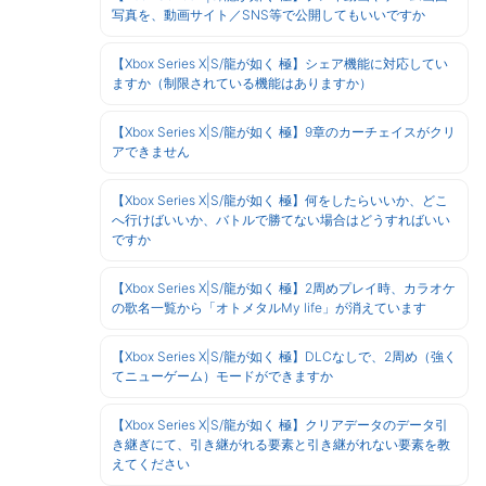
写真を、動画サイト／SNS等で公開してもいいですか
【Xbox Series X|S/龍が如く 極】シェア機能に対応してい
ますか（制限されている機能はありますか）
【Xbox Series X|S/龍が如く 極】9章のカーチェイスがクリ
アできません
【Xbox Series X|S/龍が如く 極】何をしたらいいか、どこ
へ行けばいいか、バトルで勝てない場合はどうすればいい
ですか
【Xbox Series X|S/龍が如く 極】2周めプレイ時、カラオケ
の歌名一覧から「オトメタルMy life」が消えています
【Xbox Series X|S/龍が如く 極】DLCなしで、2周め（強く
てニューゲーム）モードができますか
【Xbox Series X|S/龍が如く 極】クリアデータのデータ引
き継ぎにて、引き継がれる要素と引き継がれない要素を教
えてください