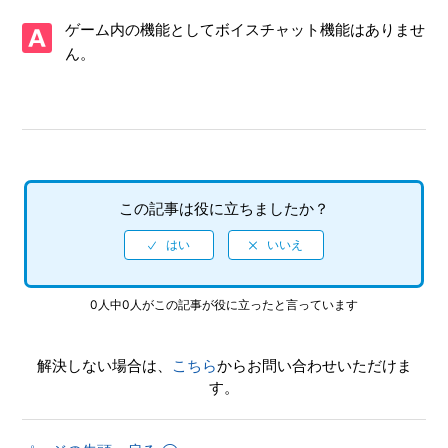
【PS4/ソニックレーシング クロスワールド】体験版はあり
ゲーム内の機能としてボイスチャット機能はありませ
ますか
ん。
【PS4/ソニックレーシング クロスワールド】CNTやONTの
プレイ特典はありますか
【PS4/ソニックレーシング クロスワールド】アイテム「キ
ングブーブ」「ウェイト」を使った時、なぜか自分が攻撃さ
れる
この記事は役に立ちましたか？
【PS4/ソニックレーシング クロスワールド】Steam／Epic
Games Store 版の問い合わせ先はどこですか
【PS4/ソニックレーシング クロスワールド】取扱説明書
0人中0人がこの記事が役に立ったと言っています
（マニュアル）はありますか
解決しない場合は、
こちら
からお問い合わせいただけま
【PS4/ソニックレーシング クロスワールド】プレイ動画や
す。
ゲーム画面写真を、動画サイト／SNS等で公開してもいいで
すか