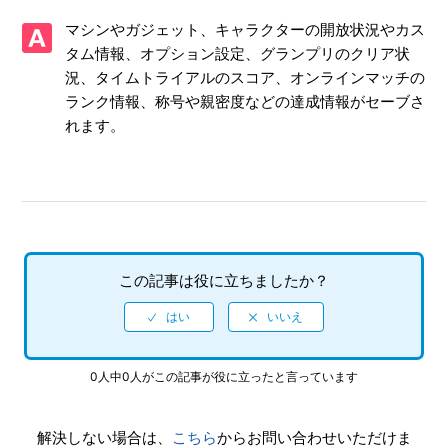
【PS4/ソニックレーシング クロスワールド】体験版はあり
マシンやガジェット、キャラクターの開放状況やカス
ますか
タム情報、オプション設定、グランプリのクリア状
況、タイムトライアルのスコア、オンラインマッチの
【PS4/ソニックレーシング クロスワールド】CNTやONTの
プレイ特典はありますか
ランク情報、称号や親密度などの達成情報がセーブさ
れます。
【PS4/ソニックレーシング クロスワールド】アイテム「キ
ングブーブ」「ウェイト」を使った時、なぜか自分が攻撃さ
れる
【PS4/ソニックレーシング クロスワールド】Steam／Epic
Games Store 版の問い合わせ先はどこですか
この記事は役に立ちましたか？
【PS4/ソニックレーシング クロスワールド】取扱説明書
（マニュアル）はありますか
【PS4/ソニックレーシング クロスワールド】プレイ動画や
0人中0人がこの記事が役に立ったと言っています
ゲーム画面写真を、動画サイト／SNS等で公開してもいいで
すか
解決しない場合は、
こちら
からお問い合わせいただけま