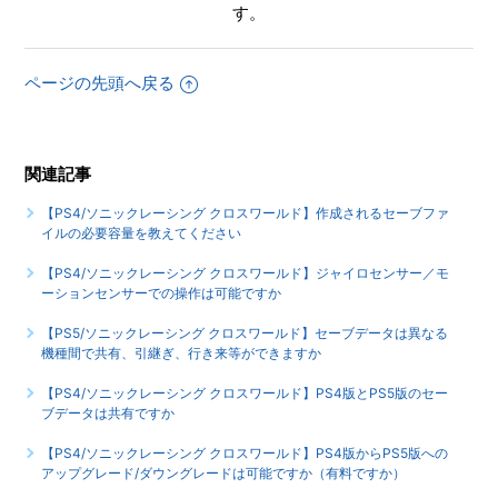
す。
【PS4/ソニックレーシング クロスワールド】ゲームが難し
いのですが、何かコツはありませんか
ページの先頭へ戻る
【PS4/ソニックレーシング クロスワールド】シェア機能に
対応していますか（制限されている機能はありますか）
もっと見る
関連記事
【PS4/ソニックレーシング クロスワールド】作成されるセーブファ
イルの必要容量を教えてください
【PS4/ソニックレーシング クロスワールド】ジャイロセンサー／モ
ーションセンサーでの操作は可能ですか
【PS5/ソニックレーシング クロスワールド】セーブデータは異なる
機種間で共有、引継ぎ、行き来等ができますか
【PS4/ソニックレーシング クロスワールド】PS4版とPS5版のセー
ブデータは共有ですか
【PS4/ソニックレーシング クロスワールド】PS4版からPS5版への
アップグレード/ダウングレードは可能ですか（有料ですか）