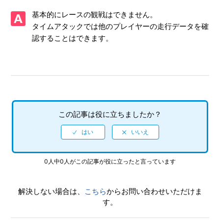
【PS4/ソニックレーシング クロスワールド】体験版はあり
基本的にレースの観戦はできません。
ますか
タイムアタックでは他のプレイヤーの走行データを確
認することはできます。
【PS4/ソニックレーシング クロスワールド】CNTやONTの
プレイ特典はありますか
【PS4/ソニックレーシング クロスワールド】アイテム「キ
ングブーブ」「ウェイト」を使った時、なぜか自分が攻撃さ
れる
この記事は役に立ちましたか？
【PS4/ソニックレーシング クロスワールド】Steam／Epic
Games Store 版の問い合わせ先はどこですか
【PS4/ソニックレーシング クロスワールド】取扱説明書
（マニュアル）はありますか
0人中0人がこの記事が役に立ったと言っています
【PS4/ソニックレーシング クロスワールド】プレイ動画や
解決しない場合は、
こちら
からお問い合わせいただけま
ゲーム画面写真を、動画サイト／SNS等で公開してもいいで
す。
すか