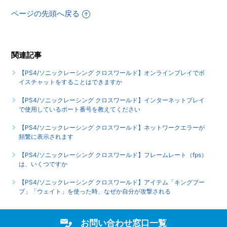
【PS4/ソニックレーシング クロスワールド】ゲームが難し
ページの先頭へ戻る
いのですが、何かコツはありませんか
【PS4/ソニックレーシング クロスワールド】シェア機能に
対応していますか（制限されている機能はありますか）
関連記事
もっと見る
【PS4/ソニックレーシング クロスワールド】オンラインプレイでボ
イスチャットをすることはできますか
【PS4/ソニックレーシング クロスワールド】インターネットプレイ
で使用しているポート番号を教えてください
【PS4/ソニックレーシング クロスワールド】ネットワークエラーが
頻繁に表示されます
【PS4/ソニックレーシング クロスワールド】フレームレート（fps）
は、いくつですか
【PS4/ソニックレーシング クロスワールド】アイテム「キングブー
ブ」「ウェイト」を使った時、なぜか自分が攻撃される
お問い合わせ窓口一覧