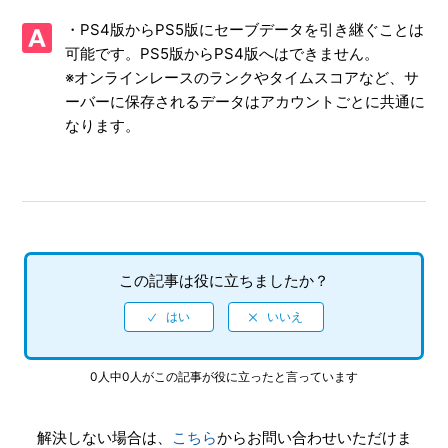
【PS4/ソニックレーシング クロスワールド】体験版はあり
・PS4版からPS5版にセーブデータを引き継ぐことは
ますか
可能です。PS5版からPS4版へはできません。
※オンラインレースのランクやタイムスコアなど、サ
【PS4/ソニックレーシング クロスワールド】CNTやONTの
プレイ特典はありますか
ーバーに保存されるデータはアカウントごとに共通に
なります。
【PS4/ソニックレーシング クロスワールド】アイテム「キ
ングブーブ」「ウェイト」を使った時、なぜか自分が攻撃さ
れる
【PS4/ソニックレーシング クロスワールド】Steam／Epic
Games Store 版の問い合わせ先はどこですか
この記事は役に立ちましたか？
【PS4/ソニックレーシング クロスワールド】取扱説明書
（マニュアル）はありますか
【PS4/ソニックレーシング クロスワールド】プレイ動画や
0人中0人がこの記事が役に立ったと言っています
ゲーム画面写真を、動画サイト／SNS等で公開してもいいで
すか
解決しない場合は、
こちら
からお問い合わせいただけま