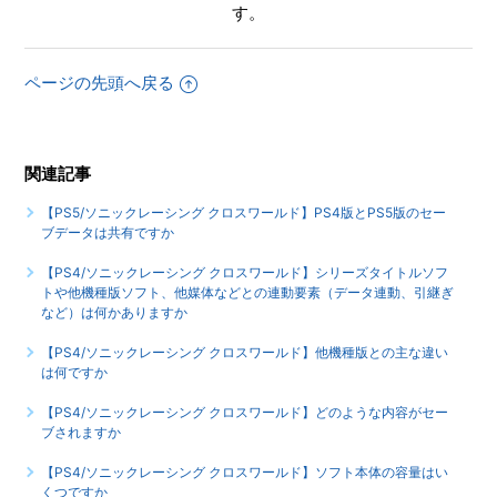
す。
【PS4/ソニックレーシング クロスワールド】ゲームが難し
いのですが、何かコツはありませんか
ページの先頭へ戻る
【PS4/ソニックレーシング クロスワールド】シェア機能に
対応していますか（制限されている機能はありますか）
もっと見る
関連記事
【PS5/ソニックレーシング クロスワールド】PS4版とPS5版のセー
ブデータは共有ですか
【PS4/ソニックレーシング クロスワールド】シリーズタイトルソフ
トや他機種版ソフト、他媒体などとの連動要素（データ連動、引継ぎ
など）は何かありますか
【PS4/ソニックレーシング クロスワールド】他機種版との主な違い
は何ですか
【PS4/ソニックレーシング クロスワールド】どのような内容がセー
ブされますか
【PS4/ソニックレーシング クロスワールド】ソフト本体の容量はい
くつですか