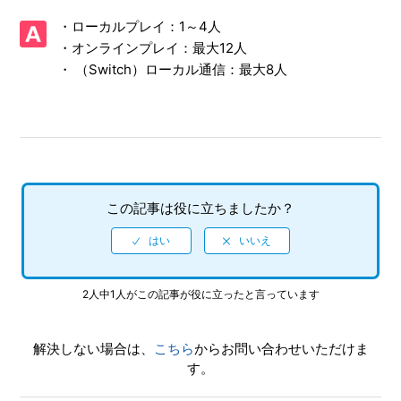
【NSwitch/ソニックレーシング クロスワールド】体験版は
・ローカルプレイ：1～4人
ありますか
・オンラインプレイ：最大12人
・ （Switch）ローカル通信：最大8人
【NSwitch/ソニックレーシング クロスワールド】CNTや
ONTのプレイ特典はありますか
【NSwitch/ソニックレーシング クロスワールド】アイテム
「キングブーブ」「ウェイト」を使った時、なぜか自分が攻
撃される
この記事は役に立ちましたか？
【NSwitch/ソニックレーシング クロスワールド】Steam／
Epic Games Store 版の問い合わせ先はどこですか
【NSwitch/ソニックレーシング クロスワールド】取扱説明
書（マニュアル）はありますか
2人中1人がこの記事が役に立ったと言っています
【NSwitch/ソニックレーシング クロスワールド】プレイ動
解決しない場合は、
こちら
からお問い合わせいただけま
画やゲーム画面写真を、動画サイト／SNS等で公開してもい
す。
いですか