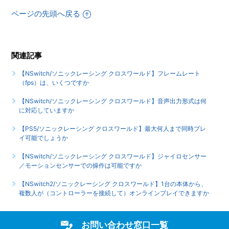
【NSwitch/ソニックレーシング クロスワールド】「キャプ
ページの先頭へ戻る
チャーボタン」のスクリーンショット撮影や、「キャプチャ
ーボタン」長押しの動画撮影機能に対応していますか
【NSwitch/ソニックレーシング クロスワールド】ゲームが
関連記事
難しいのですが、何かコツはありませんか
【NSwitch/ソニックレーシング クロスワールド】フレームレート
（fps）は、いくつですか
もっと見る
【NSwitch/ソニックレーシング クロスワールド】音声出力形式は何
に対応していますか
【PS5/ソニックレーシング クロスワールド】最大何人まで同時プレ
イ可能でしょうか
【NSwitch/ソニックレーシング クロスワールド】ジャイロセンサー
／モーションセンサーでの操作は可能ですか
【NSwitch2/ソニックレーシング クロスワールド】1台の本体から、
複数人が（コントローラーを接続して）オンラインプレイできますか
お問い合わせ窓口一覧