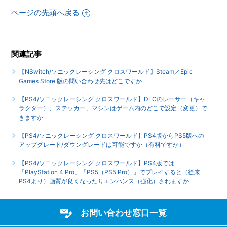
【PS4/ソニックレーシング クロスワールド】ゲームが難し
ページの先頭へ戻る
いのですが、何かコツはありませんか
【PS4/ソニックレーシング クロスワールド】シェア機能に
関連記事
対応していますか（制限されている機能はありますか）
【NSwitch/ソニックレーシング クロスワールド】Steam／Epic
もっと見る
Games Store 版の問い合わせ先はどこですか
【PS4/ソニックレーシング クロスワールド】DLCのレーサー（キャ
ラクター）、ステッカー、マシンはゲーム内のどこで設定（変更）で
きますか
【PS4/ソニックレーシング クロスワールド】PS4版からPS5版への
アップグレード/ダウングレードは可能ですか（有料ですか）
【PS4/ソニックレーシング クロスワールド】PS4版では
「PlayStation 4 Pro」「PS5（PS5 Pro）」でプレイすると（従来
PS4より）画質が良くなったりエンハンス（強化）されますか
お問い合わせ窓口一覧