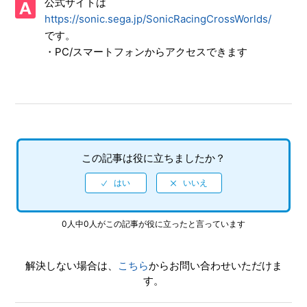
公式サイトは
【PS4/ソニックレーシング クロスワールド】体験版はあり
https://sonic.sega.jp/SonicRacingCrossWorlds/
ますか
です。
・PC/スマートフォンからアクセスできます
【PS4/ソニックレーシング クロスワールド】CNTやONTの
プレイ特典はありますか
【PS4/ソニックレーシング クロスワールド】アイテム「キ
ングブーブ」「ウェイト」を使った時、なぜか自分が攻撃さ
れる
この記事は役に立ちましたか？
【PS4/ソニックレーシング クロスワールド】Steam／Epic
Games Store 版の問い合わせ先はどこですか
【PS4/ソニックレーシング クロスワールド】取扱説明書
（マニュアル）はありますか
0人中0人がこの記事が役に立ったと言っています
【PS4/ソニックレーシング クロスワールド】プレイ動画や
解決しない場合は、
こちら
からお問い合わせいただけま
ゲーム画面写真を、動画サイト／SNS等で公開してもいいで
す。
すか