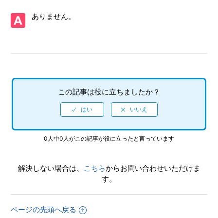
か（制限されている機能はありますか）
ありません。
【PS4/SHINOBI 復讐の斬撃】ゲームが難しいのですが、何
かコツはありませんか
【PS4/SHINOBI 復讐の斬撃】PS4版とPS5版ではトロフィ
ーは別々になりますか
この記事は役に立ちましたか？
【PS4/SHINOBI 復讐の斬撃】トロフィー、実績機能はあり
ますか
【PS4/SHINOBI 復讐の斬撃】途中で難易度の変更はできま
すか
0人中0人がこの記事が役に立ったと言っています
【PS4/SHINOBI 復讐の斬撃】難易度設定はありますか
解決しない場合は、
こちら
からお問い合わせいただけま
す。
【PS4/SHINOBI 復讐の斬撃】最大何人まで同時プレイ可能
でしょうか
ページの先頭へ戻る