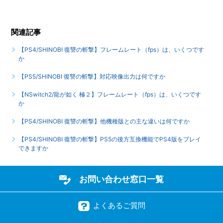
【PS4/SHINOBI 復讐の斬撃】言語（音声）設定はあります
か（日本語以外の言語や、音声は選べますか）
もっと見る
関連記事
【PS4/SHINOBI 復讐の斬撃】フレームレート（fps）は、いくつです
か
【PS5/SHINOBI 復讐の斬撃】対応映像出力は何ですか
【NSwitch2/龍が如く 極２】フレームレート（fps）は、いくつです
か
【PS4/SHINOBI 復讐の斬撃】他機種版との主な違いは何ですか
【PS4/SHINOBI 復讐の斬撃】PS5の後方互換機能でPS4版をプレイ
できますか
お問い合わせ窓口一覧
よくあるご質問