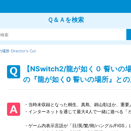
Ｑ＆Ａを検索
 Director's Cut
【NSwitch2/龍が如く０ 誓いの場所 
の『龍が如く0 誓いの場所』と
・当時未収録となった桐生、真島、錦山彰ほか、重要
・インターネットを通じて最大4人で一緒に遊べる「
・ゲーム内表示言語が「日/英/繁/簡/ハングル/FIGS