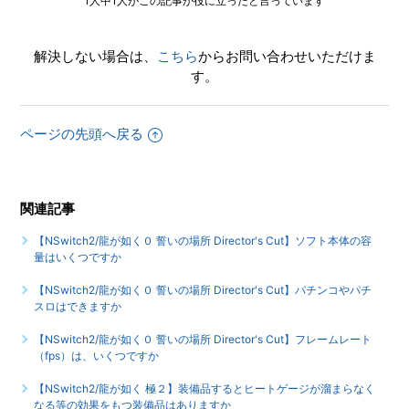
1人中1人がこの記事が役に立ったと言っています
【NSwitch2/龍が如く０ 誓いの場所 Director's Cut】インタ
ーネットプレイで使用しているポート番号を教えてください
解決しない場合は、
こちら
からお問い合わせいただけま
す。
【NSwitch2/龍が如く０ 誓いの場所 Director's Cut】最大何
人まで同時プレイ可能でしょうか
もっと見る
ページの先頭へ戻る
関連記事
【NSwitch2/龍が如く０ 誓いの場所 Director's Cut】ソフト本体の容
量はいくつですか
【NSwitch2/龍が如く０ 誓いの場所 Director's Cut】パチンコやパチ
スロはできますか
【NSwitch2/龍が如く０ 誓いの場所 Director's Cut】フレームレート
（fps）は、いくつですか
【NSwitch2/龍が如く 極２】装備品するとヒートゲージが溜まらなく
なる等の効果をもつ装備品はありますか