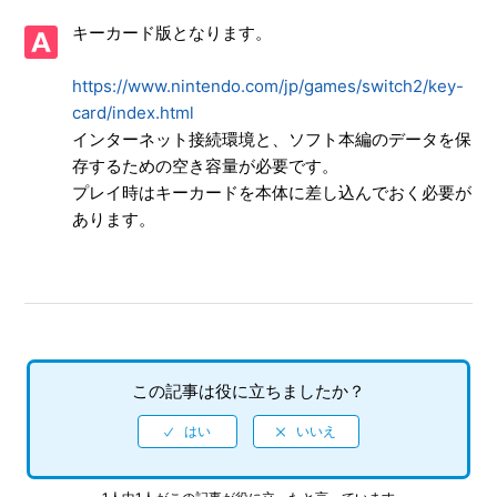
キーカード版となります。
【NSwitch2/龍が如く０ 誓いの場所 Director's Cut】サブス
トーリーなどで、目的の場所に行ってもイベントが発生しま
せん
https://www.nintendo.com/jp/games/switch2/key-
card/index.html
【NSwitch2/龍が如く０ 誓いの場所 Director's Cut】ゲーム
インターネット接続環境と、ソフト本編のデータを保
が難しいのですが、何かコツはありませんか
存するための空き容量が必要です。
プレイ時はキーカードを本体に差し込んでおく必要が
【NSwitch2/龍が如く０ 誓いの場所 Director's Cut】パチン
あります。
コやパチスロはできますか
【NSwitch2/龍が如く０ 誓いの場所 Director's Cut】途中で
難易度の変更はできますか
【NSwitch2/龍が如く０ 誓いの場所 Director's Cut】オンラ
インプレイでボイスチャットをすることはできますか
この記事は役に立ちましたか？
【NSwitch2/龍が如く０ 誓いの場所 Director's Cut】難易度
設定はありますか