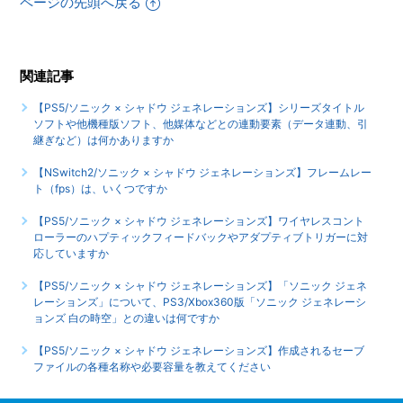
ページの先頭へ戻る
【PS5/ソニック × シャドウ ジェネレーションズ】インター
ネットを使用しないと、手に入らないアイテムやコンプリー
ト要素などはありますか
関連記事
【PS5/ソニック × シャドウ ジェネレーションズ】シリーズタイトル
【PS5/ソニック × シャドウ ジェネレーションズ】言語（音
ソフトや他機種版ソフト、他媒体などとの連動要素（データ連動、引
声）設定はありますか（日本語以外の言語や、音声は選べま
継ぎなど）は何かありますか
すか）
【NSwitch2/ソニック × シャドウ ジェネレーションズ】フレームレー
もっと見る
ト（fps）は、いくつですか
【PS5/ソニック × シャドウ ジェネレーションズ】ワイヤレスコント
ローラーのハプティックフィードバックやアダプティブトリガーに対
応していますか
【PS5/ソニック × シャドウ ジェネレーションズ】「ソニック ジェネ
レーションズ」について、PS3/Xbox360版「ソニック ジェネレーシ
ョンズ 白の時空」との違いは何ですか
【PS5/ソニック × シャドウ ジェネレーションズ】作成されるセーブ
ファイルの各種名称や必要容量を教えてください