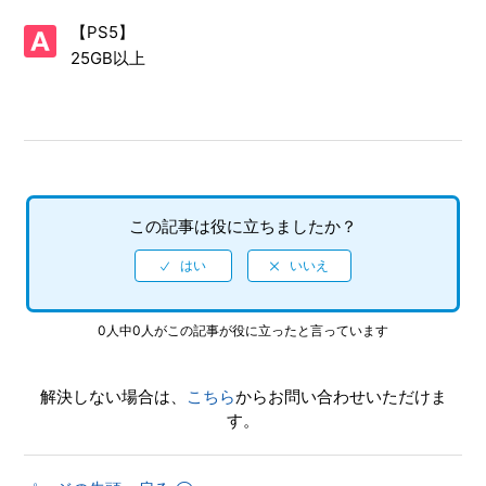
【PS5】
【PS5/ソニック × シャドウ ジェネレーションズ】シェア機
能に対応していますか（制限されている機能はありますか）
25GB以上
【PS5/ソニック × シャドウ ジェネレーションズ】ゲームが
難しいのですが、何かコツはありませんか
【PS5/ソニック × シャドウ ジェネレーションズ】PS4と
PS5ではトロフィーは共有ですか、それとも別々になります
この記事は役に立ちましたか？
か
【PS5/ソニック × シャドウ ジェネレーションズ】トロフィ
ー、実績機能はありますか
0人中0人がこの記事が役に立ったと言っています
【PS5/ソニック × シャドウ ジェネレーションズ】難易度設
定はありますか
解決しない場合は、
こちら
からお問い合わせいただけま
す。
【PS5/ソニック × シャドウ ジェネレーションズ】インター
ネットプレイで相手（他の人）が確認できる自分の（個人）
情報はありますか