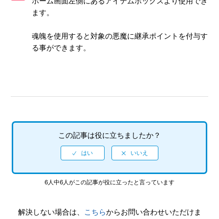
ホーム画面左側にあるアイテムボックスより使用でき
転生について
ます。
覚醒をおこなう際の悪魔について
魂魄を使用すると対象の悪魔に継承ポイントを付与す
る事ができます。
真・強化について
ポイント合体について
スキル継承について
悪魔売却について
この記事は役に立ちましたか？
捕食について
もっと見る
6人中6人がこの記事が役に立ったと言っています
解決しない場合は、
こちら
からお問い合わせいただけま