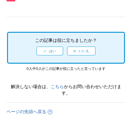
【PS4/龍が如く 6】追加コンテンツはコンプリートの対象
なのか
【PS4/龍が如く 6】追加コンテンツはあるのか
この記事は役に立ちましたか？
【PS4/龍が如く 6】難易度の変更をしたい
【PS4/龍が如く 6】難易度違いは何か
0人中0人がこの記事が役に立ったと言っています
【PS4/龍が如く 6】配信される「エクストラコンテンツ」
のアイテムはどこで受け取るのか
解決しない場合は、
こちら
からお問い合わせいただけま
す。
【PS4/龍が如く 6】ネットワーク対応なのか
【PS4/龍が如く 6】「シェアプレイ」に対応しているのか
ページの先頭へ戻る
もっと見る