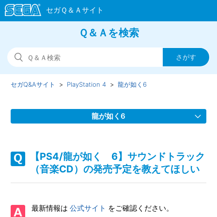
Ｑ＆Ａを検索
セガQ&Aサイト
PlayStation 4
龍が如く6
龍が如く6
【PS4/龍が如く 6】映像出力は何に対応しているのか
【PS4/龍が如く 6】サウンドトラック
【PS4/龍が如く 6】何をしたらいいか、どこへ行けばいい
（音楽CD）の発売予定を教えてほしい
か、わからない。バトルで勝てない
【PS4/龍が如く 6】サブストーリーで目的の場所に行って
最新情報は
公式サイト
をご確認ください。
もイベントが発生しない