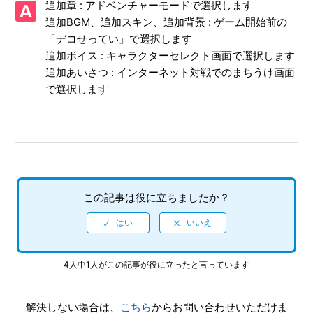
追加章 : アドベンチャーモードで選択します
【PSVita/ぷよぷよテトリス】裏技、隠しキャラクター、隠
し要素、隠しステージなどはあるのか
追加BGM、追加スキン、追加背景 : ゲーム開始前の
「デコせってい」で選択します
【PSVita/ぷよぷよテトリス】難易度設定はあるのか
追加ボイス : キャラクターセレクト画面で選択します
追加あいさつ : インターネット対戦でのまちうけ画面
【PSVita/ぷよぷよテトリス】インターネットの対戦で、対
で選択します
戦したくない相手をブロックすることはできるか
【PSVita/ぷよぷよテトリス】インターネットの対戦で、相
手が接続を切った場合、自分の勝敗はどうなるのか
【PSVita/ぷよぷよテトリス】通信プレイでしか入手できな
この記事は役に立ちましたか？
い要素(1人では獲得できない要素)はあるか
【PSVita/ぷよぷよテトリス】トロフィー機能に対応してい
るのか
4人中1人がこの記事が役に立ったと言っています
【PSVita/ぷよぷよテトリス】3G回線の通信に対応している
のか
解決しない場合は、
こちら
からお問い合わせいただけま