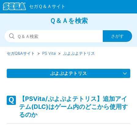
Ｑ＆Ａを検索
セガQ&Aサイト
PS Vita
ぷよぷよテトリス
ぷよぷよテトリス
【PSVita/ぷよぷよテトリス】プレイ動画やゲーム画面写真
を、動画サイト/ブログ等で公開してもいいのか
【PSVita/ぷよぷよテトリス】追加アイ
テム(DLC)はゲーム内のどこから使用す
【PSVita/ぷよぷよテトリス】PS Vita本体をWi-Fi通信/3G通
るのか
信で接続する環境がなくても、インターネットに接続できる
PCがあれば、追加アイテムを使用できるのか