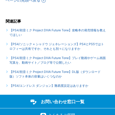
ページの先頭へ戻る
トルの『初音ミク Project DIVA Arcade Future Tone』との
主な違いを教えてほしい
関連記事
【PS4/初音ミク Project DIVA Future Tone】パッケージ版は
発売されるか
【PS4/初音ミク Project DIVA Future Tone】攻略本の発売情報を教え
てほしい
もっと見る
【PS4/ソニック × シャドウ ジェネレーションズ】PS4とPS5ではト
ロフィーは共有ですか、それとも別々になりますか
【PS4/初音ミク Project DIVA Future Tone】プレイ動画やゲーム画面
写真を、動画サイト／ブログ等で公開したい
【PS4/初音ミク Project DIVA Future Tone】DL版（ダウンロード
版）ソフト本体の容量はいくつなのか
【PS4/エンドレス ダンジョン】難易度設定はありますか
お問い合わせ窓口一覧