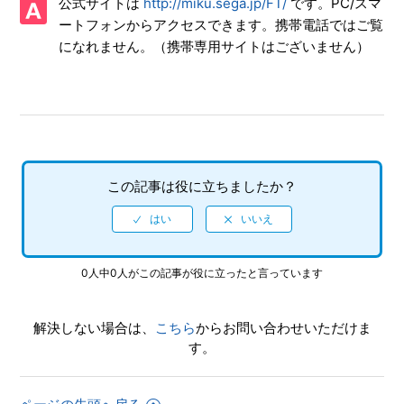
公式サイトは
http://miku.sega.jp/FT/
です。PC/スマ
【PS4/初音ミク Project DIVA Future Tone】ゲームが難し
ートフォンからアクセスできます。携帯電話ではご覧
い、コツなどはあるのか
になれません。（携帯専用サイトはございません）
【PS4/初音ミク Project DIVA Future Tone】ゲーム画面の表
示範囲がモニターやTVから、はみ出てしまう（または黒い
枠が表示されてしまう）
【PS4/初音ミク Project DIVA Future Tone】「サバイバルコ
ース」の出し方がわからない
この記事は役に立ちましたか？
【PS4/初音ミク Project DIVA Future Tone】難易度設定はあ
るのか
0人中0人がこの記事が役に立ったと言っています
【PS4/初音ミク Project DIVA Future Tone】収録曲、収録数
を教えてほしい
解決しない場合は、
こちら
からお問い合わせいただけま
【PS4/初音ミク Project DIVA Future Tone】インターネット
す。
プレイ対応しているのか
【PS4/初音ミク Project DIVA Future Tone】アーケードタイ