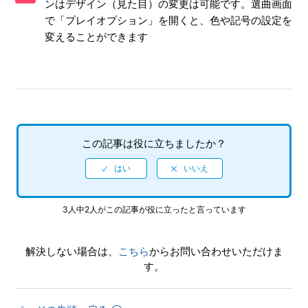
ンはデザイン（見た目）の変更は可能です。選曲画面
「ミライステーション」「PVシアター」で使用できない楽
曲はあるのか
で「プレイオプション」を開くと、色や記号の設定を
変えることができます
【N3DS/初音ミク Project mirai 2】リズムゲームのリザルト
で、小さい王冠 や 大きい王冠の表示は何か
【N3DS/初音ミク Project mirai 2】本体機能であるゲームコ
インを使用するモードはあるか
この記事は役に立ちましたか？
【N3DS/初音ミク Project mirai 2】ARモードでARカードを
うまく認識できないことがある
【N3DS/初音ミク Project mirai 2】Miiに対応しているのか
3人中2人がこの記事が役に立ったと言っています
【N3DS/初音ミク Project mirai 2】難易度設定はあるのか
解決しない場合は、
こちら
からお問い合わせいただけま
【N3DS/初音ミク Project mirai 2】カメラ機能は使用するの
す。
か