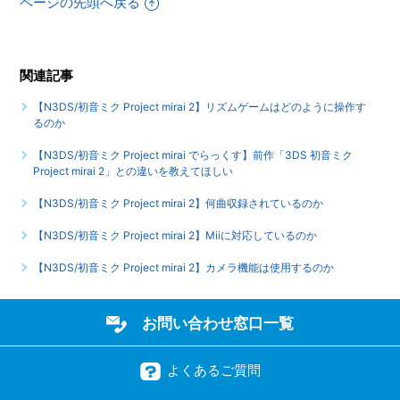
【N3DS/初音ミク Project mirai 2】ダウンロードプレイ（1
ページの先頭へ戻る
つのゲームカードを使用）には対応しているのか
もっと見る
関連記事
【N3DS/初音ミク Project mirai 2】リズムゲームはどのように操作す
るのか
【N3DS/初音ミク Project mirai でらっくす】前作「3DS 初音ミク
Project mirai 2」との違いを教えてほしい
【N3DS/初音ミク Project mirai 2】何曲収録されているのか
【N3DS/初音ミク Project mirai 2】Miiに対応しているのか
【N3DS/初音ミク Project mirai 2】カメラ機能は使用するのか
お問い合わせ窓口一覧
よくあるご質問