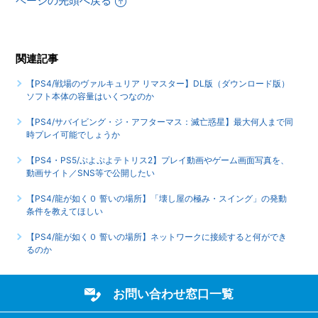
ページの先頭へ戻る
【PS4/戦場のヴァルキュリア リマスター】DL版（ダウンロ
ード版）ソフト本体の容量はいくつなのか
関連記事
もっと見る
【PS4/戦場のヴァルキュリア リマスター】DL版（ダウンロード版）
ソフト本体の容量はいくつなのか
【PS4/サバイビング・ジ・アフターマス：滅亡惑星】最大何人まで同
時プレイ可能でしょうか
【PS4・PS5/ぷよぷよテトリス2】プレイ動画やゲーム画面写真を、
動画サイト／SNS等で公開したい
【PS4/龍が如く０ 誓いの場所】「壊し屋の極み・スイング」の発動
条件を教えてほしい
【PS4/龍が如く０ 誓いの場所】ネットワークに接続すると何ができ
るのか
お問い合わせ窓口一覧