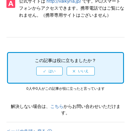
公式サイトは
http://valkyria.jp/
です。PC/スマート
【PS4/戦場のヴァルキュリア リマスター】難易度設定はあ
フォンからアクセスできます。携帯電話ではご覧にな
るのか
れません。（携帯専用サイトはございません）
【PS4/戦場のヴァルキュリア リマスター】HDDへのインス
トールは必須なのか
【PS4/戦場のヴァルキュリア リマスター】PS3版とのデー
タ連動要素（クロスセーブ、データ連動特典など）はあるか
この記事は役に立ちましたか？
【PS4/戦場のヴァルキュリア リマスター】インターネット
プレイ対応しているのか
【PS4/戦場のヴァルキュリア リマスター】ゲームの進行状
0人中0人がこの記事が役に立ったと言っています
況はいくつセーブできるのか
【PS4/戦場のヴァルキュリア リマスター】PS3版との違い
解決しない場合は、
こちら
からお問い合わせいただけま
を教えてほしい
す。
【PS4/戦場のヴァルキュリア リマスター】DL版（ダウンロ
ード版）とパッケージ版に違いはあるのか